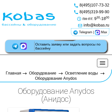
8(495)107-73-32
8(495)319-99-90
30
00
пн-пт: 9
-18
info@kobas.ru
Telegram
|
Max
Оставить заявку или задать вопросы по
бассейну
Разв
нави
Главная
Оборудование
Осветление воды
Оборудование Anydos
Оборудование Anydos
(Анидос)