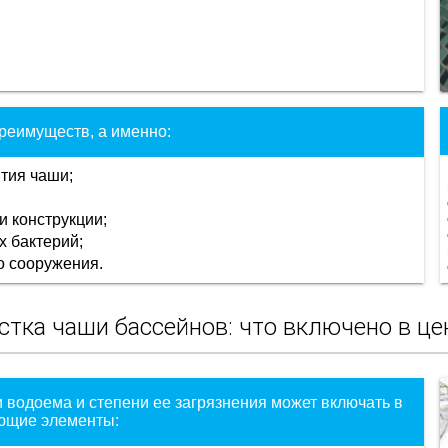
реимуществ, а именно:
тия чаши;
 конструкции;
 бактерий;
о сооружения.
стка чаши бассейнов: что включено в це
 водоема и степени ее загрязнения может включать в
ющие элементы: