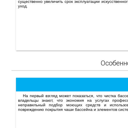
существенно увеличить срок эксплуатации искусственн
уход.
Особенн
На первый взгляд может показаться, что чистка бассейна может быть выполнена собственными силами. Опытные
владельцы знают, что экономия на услугах профес
неправильный подбор моющих средств и использов
повреждению покрытия чаши бассейна и элементов сист