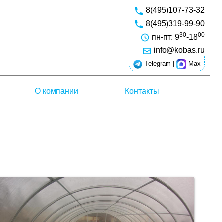
8(495)107-73-32
8(495)319-99-90
30
00
пн-пт: 9
-18
info@kobas.ru
Telegram
|
Max
О компании
Контакты