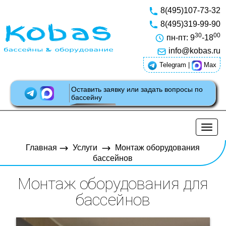
8(495)107-73-32
8(495)319-99-90
30
00
пн-пт: 9
-18
info@kobas.ru
Telegram
|
Max
Оставить заявку или задать вопросы по
бассейну
Разв
нави
Главная
Услуги
Монтаж оборудования
бассейнов
Монтаж оборудования для
бассейнов