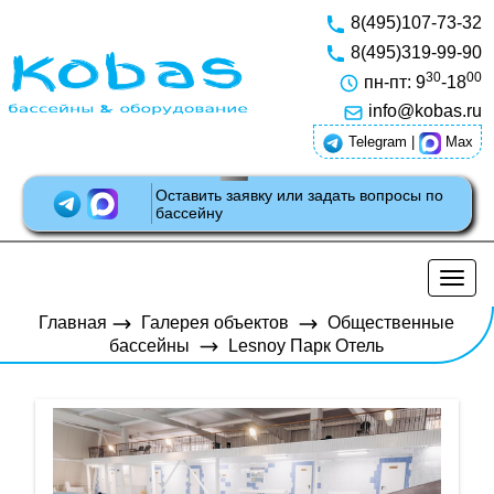
8(495)107-73-32
8(495)319-99-90
30
00
пн-пт: 9
-18
info@kobas.ru
Telegram
|
Max
Оставить заявку или задать вопросы по
бассейну
Разв
нави
Главная
Галерея объектов
Общественные
бассейны
Lesnoy Парк Отель