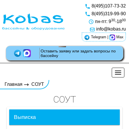
8(495)107-73-32
8(495)319-99-90
30
00
пн-пт: 9
-18
info@kobas.ru
Telegram
|
Max
Оставить заявку или задать вопросы по
бассейну
Разв
нави
Главная
СОУТ
СОУТ
Выписка