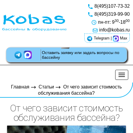
8(495)107-73-32
8(495)319-99-90
30
00
пн-пт: 9
-18
info@kobas.ru
Telegram
|
Max
Оставить заявку или задать вопросы по
бассейну
Разв
нави
Главная
Статьи
От чего зависит стоимость
обслуживания бассейна?
От чего зависит стоимость
обслуживания бассейна?