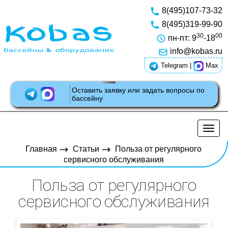
8(495)107-73-32
8(495)319-99-90
30
00
пн-пт: 9
-18
info@kobas.ru
Telegram
|
Max
Оставить заявку или задать вопросы по
бассейну
Разв
нави
Главная
Статьи
Польза от регулярного
сервисного обслуживания
Польза от регулярного
сервисного обслуживания